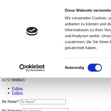
Kontakt
Diese Webseite verwende
Wir verwenden Cookies, um
KONTAKTIEREN SIE UNS
anbieten zu können und di
Informationen zu Ihrer Ve

und Analysen weiter. Unse
info@laprintgladbeck.de
zusammen, die Sie ihnen b
gesammelt haben.

Laprint Gladbeck Textildruck & Stickerei Berufsbekleidung
Einwilligungsauswahl

Notwendig
017641537017
0172 5808845
Follow
Follow
Ihr Name*
Ihr Vorname